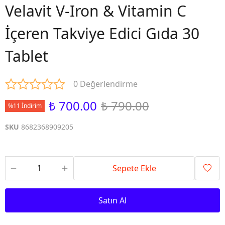
Velavit V-Iron & Vitamin C
İçeren Takviye Edici Gıda 30
Tablet
0 Değerlendirme
₺ 700.00
₺ 790.00
%11 İndirim
SKU
8682368909205
Sepete Ekle
Satın Al