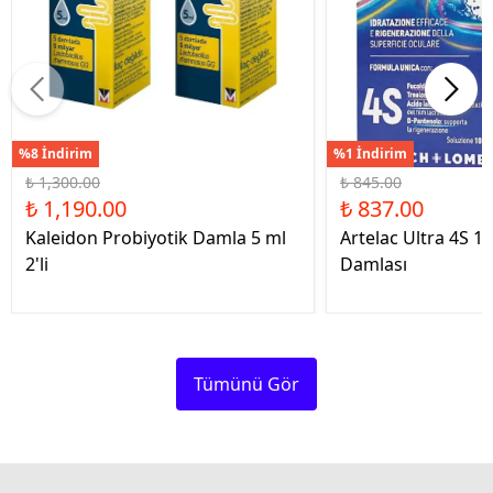
%8 İndirim
%1 İndirim
₺ 1,300.00
₺ 845.00
₺ 1,190.00
₺ 837.00
Kaleidon Probiyotik Damla 5 ml
Artelac Ultra 4S 1
2'li
Damlası
Tümünü Gör