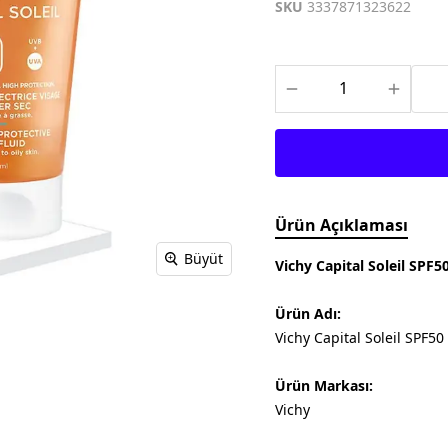
Meditech
Thea Pharma
Osteo Bi-Flex
SKU
3337871323622
Onnowell
Abdi İbrahim
Filorga
Solgar
Juvera
Supradyn
Day2Day
Haliborange
Pharmaton
Redoxon
Ürün Açıklaması
Büyüt
Vichy Capital Soleil SPF
Ürün Adı:
Vichy Capital Soleil SPF5
Ürün Markası:
Vichy