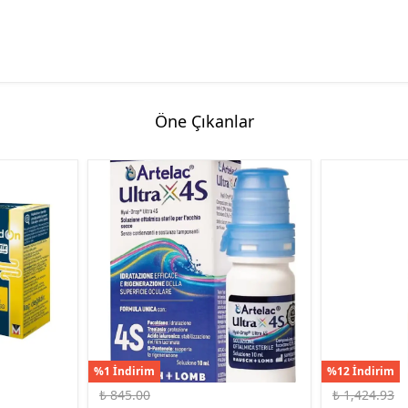
Öne Çıkanlar
%1 İndirim
%12 İndirim
₺ 845.00
₺ 1,424.93