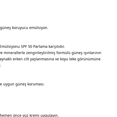
in güneş koruyucu emülsiyon.
mülsiyonu SPF 50 Parlama karşıtıdır.
e minerallerle zenginleştirilmiş formülü güneş ışınlarının
 kaynaklı erken cilt yaşlanmasına ve koyu leke görünümüne
.
ine uygun güneş koruması.
emen önce yüz kremi uygulayın.