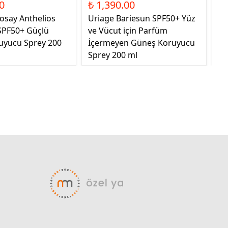
0
₺ 1,390.00
₺ 
osay Anthelios
Uriage Bariesun SPF50+ Yüz
Nb
PF50+ Güçlü
ve Vücut için Parfüm
Ed
uyucu Sprey 200
İçermeyen Güneş Koruyucu
Sprey 200 ml