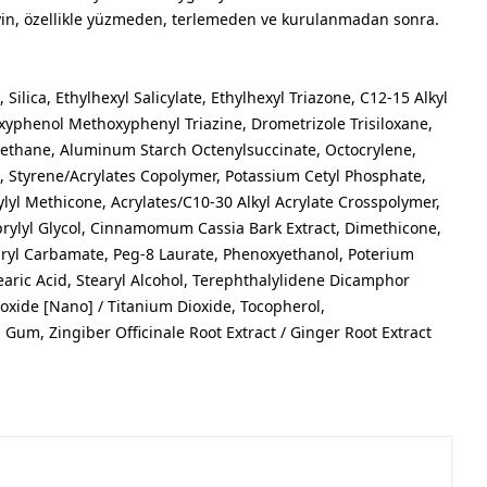
eyin, özellikle yüzmeden, terlemeden ve kurulanmadan sonra.
Silica, Ethylhexyl Salicylate, Ethylhexyl Triazone, C12-15 Alkyl
xyphenol Methoxyphenyl Triazine, Drometrizole Trisiloxane,
ethane, Aluminum Starch Octenylsuccinate, Octocrylene,
l, Styrene/Acrylates Copolymer, Potassium Cetyl Phosphate,
lyl Methicone, Acrylates/C10-30 Alkyl Acrylate Crosspolymer,
ylyl Glycol, Cinnamomum Cassia Bark Extract, Dimethicone,
uryl Carbamate, Peg-8 Laurate, Phenoxyethanol, Poterium
tearic Acid, Stearyl Alcohol, Terephthalylidene Dicamphor
ioxide [Nano] / Titanium Dioxide, Tocopherol,
Gum, Zingiber Officinale Root Extract / Ginger Root Extract