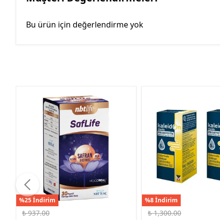
Bu ürün için değerlendirme yok
%25 İndirim
%8 İndirim
₺ 937.00
₺ 1,300.00