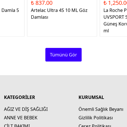
₺ 837.00
₺ 1,250.0
k Damla 5
Artelac Ultra 4S 10 ML Göz
La Roche P
Damlası
UVSPORT S
Güneş Kor
ml
Tümünü Gör
KATEGORİLER
KURUMSAL
AĞIZ VE DİŞ SAĞLIĞI
Önemli Sağlık Beyanı
ANNE VE BEBEK
Gizlilik Politikası
CİLT BAKIMI
Çerez Politikası