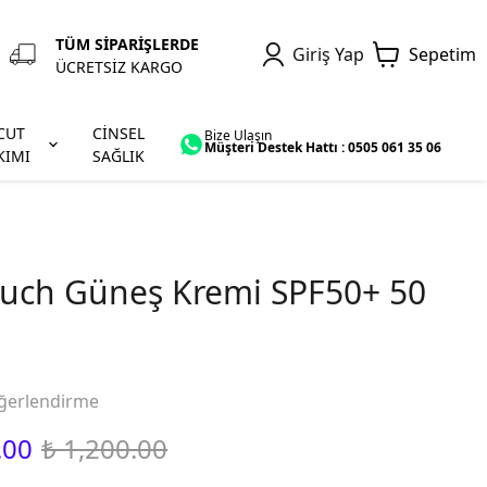
TÜM SİPARİŞLERDE
Giriş Yap
Sepetim
ÜCRETSİZ KARGO
CUT
CİNSEL
Bize Ulaşın
Müşteri Destek Hattı : 0505 061 35 06
KIMI
SAĞLIK
ouch Güneş Kremi SPF50+ 50
ğerlendirme
.00
₺ 1,200.00