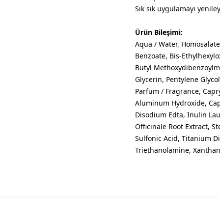
​Sık sık uygulamayı yenil
Ürün Bileşimi:
Aqua / Water, Homosalate, 
Benzoate, Bis-Ethylhexylo
Butyl Methoxydibenzoylm
Glycerin, Pentylene Glyco
Parfum / Fragrance, Capry
Aluminum Hydroxide, Capr
Disodium Edta, Inulin La
Officinale Root Extract, S
Sulfonic Acid, Titanium D
Triethanolamine, Xanthan 