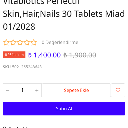
Vitabiotics Perfectil
Skin,Hair,Nails 30 Tablets Miad
01/2028
0 Değerlendirme
₺ 1,400.00
₺ 1,900.00
%26 İndirim
SKU
5021265248643
Sepete Ekle
Satın Al