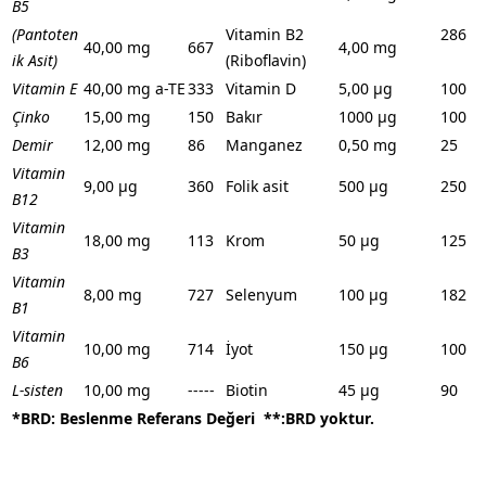
B5
(Pantoten
Vitamin B2
286
40,00 mg
667
4,00 mg
ik Asit)
(Riboflavin)
Vitamin E
40,00 mg a-TE
333
Vitamin D
5,00 µg
100
Çinko
15,00 mg
150
Bakır
1000 µg
100
Demir
12,00 mg
86
Manganez
0,50 mg
25
Vitamin
9,00 µg
360
Folik asit
500 µg
250
B12
Vitamin
18,00 mg
113
Krom
50 µg
125
B3
Vitamin
8,00 mg
727
Selenyum
100 µg
182
B1
Vitamin
10,00 mg
714
İyot
150 µg
100
B6
L-sisten
10,00 mg
-----
Biotin
45 µg
90
*BRD: Beslenme Referans Değeri **:BRD yoktur.