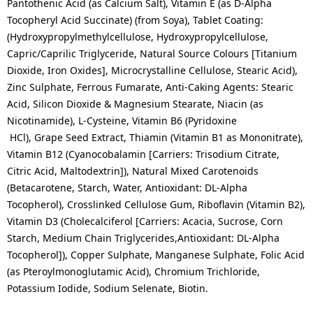
Pantothenic Acid (as Calcium Salt), Vitamin E (as D-Alpha
Tocopheryl Acid Succinate) (from Soya), Tablet Coating:
(Hydroxypropylmethylcellulose, Hydroxypropylcellulose,
Capric/Caprilic Triglyceride, Natural Source Colours [Titanium
Dioxide, Iron Oxides], Microcrystalline Cellulose, Stearic Acid),
Zinc Sulphate, Ferrous Fumarate, Anti-Caking Agents: Stearic
Acid, Silicon Dioxide & Magnesium Stearate, Niacin (as
Nicotinamide), L-Cysteine, Vitamin B6 (Pyridoxine
HCl), Grape Seed Extract, Thiamin (Vitamin B1 as Mononitrate),
Vitamin B12 (Cyanocobalamin [Carriers: Trisodium Citrate,
Citric Acid, Maltodextrin]), Natural Mixed Carotenoids
(Betacarotene, Starch, Water, Antioxidant: DL-Alpha
Tocopherol), Crosslinked Cellulose Gum, Riboflavin (Vitamin B2),
Vitamin D3 (Cholecalciferol [Carriers: Acacia, Sucrose, Corn
Starch, Medium Chain Triglycerides,Antioxidant: DL-Alpha
Tocopherol]), Copper Sulphate, Manganese Sulphate, Folic Acid
(as Pteroylmonoglutamic Acid), Chromium Trichloride,
Potassium Iodide, Sodium Selenate, Biotin.