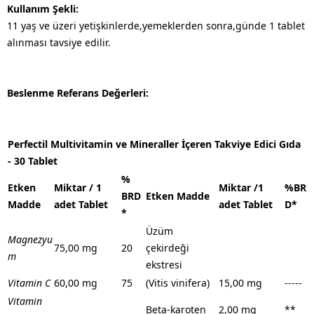
Kullanım Şekli:
11 yaş ve üzeri yetişkinlerde,yemeklerden sonra,günde 1 tablet
alınması tavsiye edilir.
Beslenme Referans Değerleri:
Perfectil Multivitamin ve Mineraller İçeren Takviye Edici Gıda
- 30 Tablet
%
Etken
Miktar / 1
Miktar /1
%BR
BRD
Etken Madde
Madde
adet Tablet
adet Tablet
D*
*
Üzüm
Magnezyu
75,00 mg
20
çekirdeği
m
ekstresi
Vitamin C
60,00 mg
75
(Vitis vinifera)
15,00 mg
-----
Vitamin
Beta-karoten
2,00 mg
**