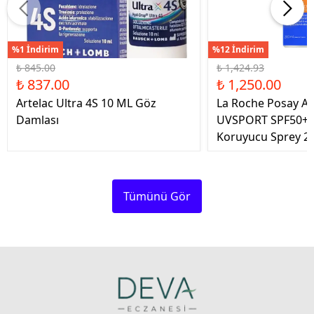
%1 İndirim
%12 İndirim
₺ 845.00
₺ 1,424.93
₺ 837.00
₺ 1,250.00
Artelac Ultra 4S 10 ML Göz
La Roche Posay An
Damlası
UVSPORT SPF50+ 
Koruyucu Sprey 2
Tümünü Gör