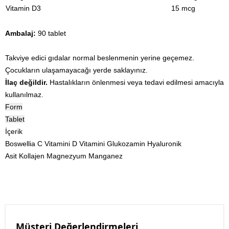
Vitamin D3
15 mcg
Ambalaj:
90 tablet
Takviye edici gıdalar normal beslenmenin yerine geçemez.
Çocukların ulaşamayacağı yerde saklayınız.
İlaç değildir.
Hastalıkların önlenmesi veya tedavi edilmesi amacıyla
kullanılmaz.
Form
Tablet
İçerik
Boswellia
C Vitamini
D Vitamini
Glukozamin
Hyaluronik
Asit
Kollajen
Magnezyum
Manganez
Müşteri Değerlendirmeleri