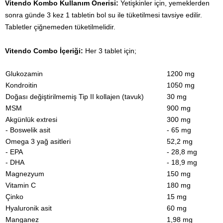
Vitendo Kombo Kullanım Önerisi:
Yetişkinler için, yemeklerden
sonra günde 3 kez 1 tabletin bol su ile tüketilmesi tavsiye edilir.
Tabletler çiğnemeden tüketilmelidir.
Vitendo Combo İçeriği:
Her 3 tablet için;
Glukozamin
1200 mg
Kondroitin
1050 mg
Doğası değiştirilmemiş Tip II kollajen (tavuk)
30 mg
MSM
900 mg
Akgünlük extresi
300 mg
- Boswelik asit
- 65 mg
Omega 3 yağ asitleri
52,2 mg
- EPA
- 28,8 mg
- DHA
- 18,9 mg
Magnezyum
150 mg
Vitamin C
180 mg
Çinko
15 mg
Hyaluronik asit
60 mg
Manganez
1,98 mg