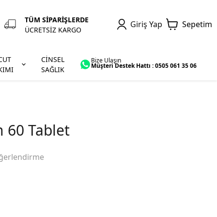
TÜM SİPARİŞLERDE
Giriş Yap
Sepetim
ÜCRETSİZ KARGO
CUT
CİNSEL
Bize Ulaşın
Müşteri Destek Hattı : 0505 061 35 06
KIMI
SAĞLIK
n 60 Tablet
ğerlendirme