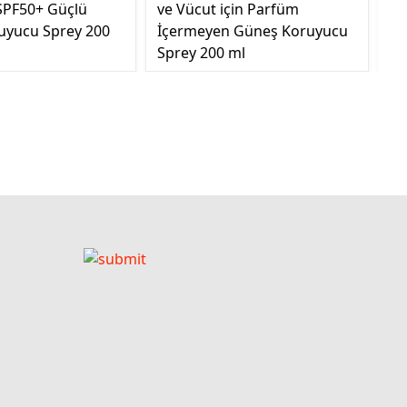
PF50+ Güçlü
ve Vücut için Parfüm
Ed
uyucu Sprey 200
İçermeyen Güneş Koruyucu
Sprey 200 ml