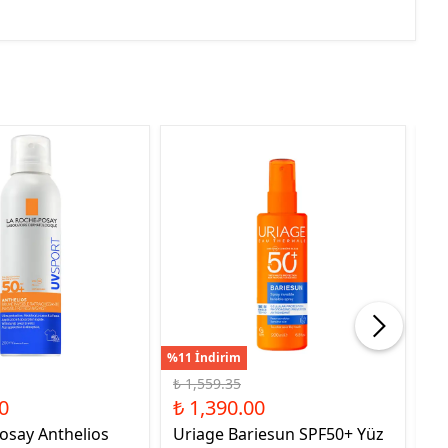
%11 İndirim
%5 
₺ 1,559.35
₺ 
0
₺ 1,390.00
₺ 
osay Anthelios
Uriage Bariesun SPF50+ Yüz
Nb