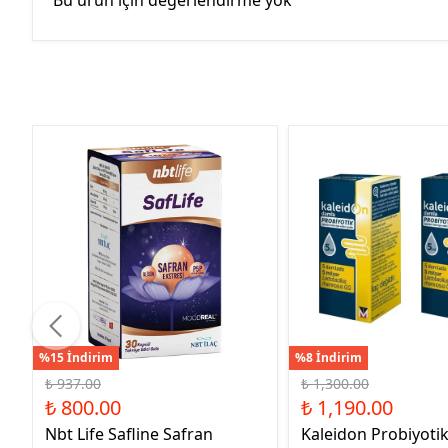
Bu ürün için değerlendirme yok
%15 İndirim
%8 İndirim
₺ 937.00
₺ 1,300.00
₺ 800.00
₺ 1,190.00
Nbt Life Safline Safran
Kaleidon Probiyoti