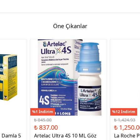
Öne Çıkanlar
%1 İndirim
%12 İndirim
₺ 845.00
₺ 1,424.93
₺ 837.00
₺ 1,250.0
k Damla 5
Artelac Ultra 4S 10 ML Göz
La Roche P