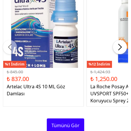
%1 İndirim
%12 İndirim
₺ 845.00
₺ 1,424.93
₺ 837.00
₺ 1,250.00
Artelac Ultra 4S 10 ML Göz
La Roche Posay An
Damlası
UVSPORT SPF50+ 
Koruyucu Sprey 2
Tümünü Gör