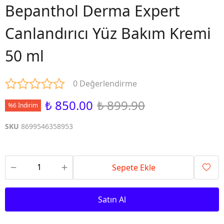
Bepanthol Derma Expert
Canlandırıcı Yüz Bakım Kremi
50 ml
0 Değerlendirme
₺ 850.00
₺ 899.90
%6 İndirim
SKU
8699546358953
Sepete Ekle
Satın Al