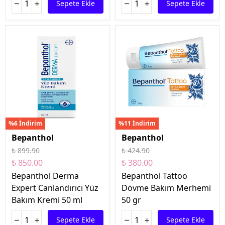
Sepete Ekle
Sepete Ekle
%6 İndirim
%11 İndirim
Bepanthol
Bepanthol
₺ 899.90
₺ 424.90
₺ 850.00
₺ 380.00
Bepanthol Derma
Bepanthol Tattoo
Expert Canlandırıcı Yüz
Dövme Bakım Merhemi
Bakım Kremi 50 ml
50 gr
Sepete Ekle
Sepete Ekle