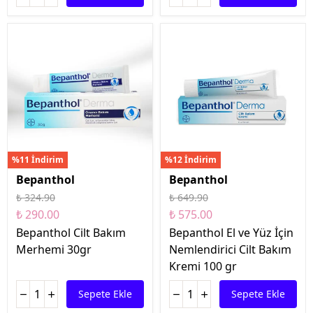
%11 İndirim
%12 İndirim
Bepanthol
Bepanthol
₺ 324.90
₺ 649.90
₺ 290.00
₺ 575.00
Bepanthol Cilt Bakım
Bepanthol El ve Yüz İçin
Merhemi 30gr
Nemlendirici Cilt Bakım
Kremi 100 gr
Sepete Ekle
Sepete Ekle