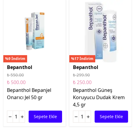
%9 İndirim
%17 İndirim
Bepanthol
Bepanthol
₺ 550.00
₺ 299.90
₺ 500.00
₺ 250.00
Bepanthol Bepanjel
Bepanthol Güneş
Onarıcı Jel 50 gr
Koruyucu Dudak Krem
4,5 gr
Sepete Ekle
Sepete Ekle