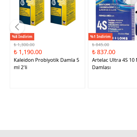
%8 İndirim
%1 İndirim
₺ 1,300.00
₺ 845.00
₺ 1,190.00
₺ 837.00
Kaleidon Probiyotik Damla 5
Artelac Ultra 4S 10
ml 2'li
Damlası