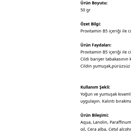
Ürün Boyutu:
50 gr
Özet Bilgi:
Provitamin B5 içeriği ile
Ürün Faydaları:
Provitamin B5 içeriği ile
Cildi bariyer tabakasının
Cildin yumuşak,pürüzsüz 
Kullanım Şekli:
Yoğun ve yumuşak kıvamlı 
uygulayın. Kalıntı bırakm
Ürün Bileşimi:
Aqua, Lanolin, Paraffinu
oil, Cera alba, Cetyl alcoh