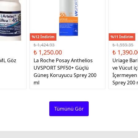
%12 İndirim
%11 İndirim
₺ 1,424.93
₺ 1,559.35
₺ 1,250.00
₺ 1,390.0
 ML Göz
La Roche Posay Anthelios
Uriage Bar
UVSPORT SPF50+ Güçlü
ve Vücut i
Güneş Koruyucu Sprey 200
İçermeyen
ml
Sprey 200 
Tümünü Gör