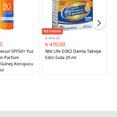
%5 İndirim
%41
₺ 493.20
₺ 
0
₺ 470.00
₺ 
iesun SPF50+ Yüz
Nbt Life D3K2 Damla Takviye
Sa
çin Parfüm
Edici Gıda 20 ml
Ta
 Güneş Koruyucu
ml