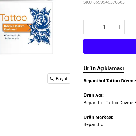
Meditech
Thea Pharma
Osteo Bi-Flex
SKU
8699546370603
Onnowell
Abdi İbrahim
Filorga
Solgar
Juvera
Supradyn
Day2Day
Haliborange
Pharmaton
Redoxon
Ürün Açıklaması
Büyüt
Bepanthol Tattoo Dövme
Ürün Adı:
Bepanthol Tattoo Dövme 
Ürün Markası:
Bepanthol