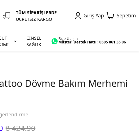
TÜM SİPARİŞLERDE
Giriş Yap
Sepetim
ÜCRETSİZ KARGO
CUT
CİNSEL
Bize Ulaşın
Müşteri Destek Hattı : 0505 061 35 06
KIMI
SAĞLIK
Tattoo Dövme Bakım Merhemi
ğerlendirme
0
₺ 424.90