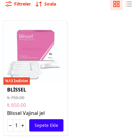
Filtreler
Sırala
 06
%13 İndirim
BLİSSEL
₺ 750.00
₺ 650.00
Blissel Vajinal jel
Sepete Ekle