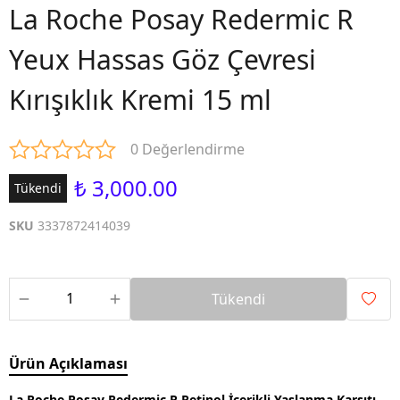
La Roche Posay Redermic R
Yeux Hassas Göz Çevresi
Kırışıklık Kremi 15 ml
0 Değerlendirme
₺ 3,000.00
Tükendi
SKU
3337872414039
Tükendi
Ürün Açıklaması
La Roche Posay Redermic R Retinol İçerikli Yaşlanma Karşıtı