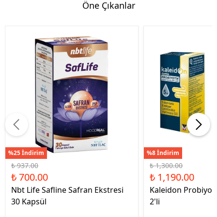
Öne Çıkanlar
%25 İndirim
%8 İndirim
₺ 937.00
₺ 1,300.00
₺ 700.00
₺ 1,190.00
Nbt Life Safline Safran Ekstresi
Kaleidon Probiyot
30 Kapsül
2'li