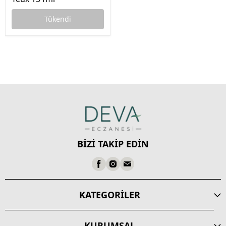
Tükendi
BİZİ TAKİP EDİN
KATEGORİLER
KURUMSAL