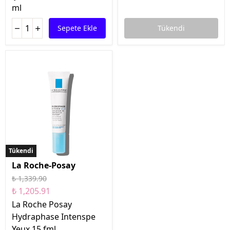
ml
Sepete Ekle
Tükendi
Tükendi
Tükendi
La Roche-Posay
₺ 1,339.90
₺ 1,205.91
La Roche Posay
Hydraphase Intenspe
Yeux 15 fml