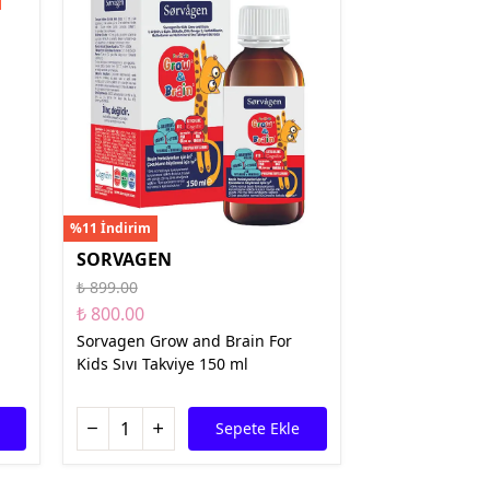
Meditech
Thea Pharma
Osteo Bi-Flex
Onnowell
Abdi İbrahim
Filorga
Solgar
Juvera
Supradyn
Day2Day
Haliborange
Pharmaton
Redoxon
%11 İndirim
SORVAGEN
₺ 899.00
₺ 800.00
Sorvagen Grow and Brain For
Kids Sıvı Takviye 150 ml
Sepete Ekle