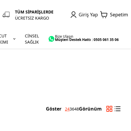
TÜM SİPARİŞLERDE
Giriş Yap
Sepetim
ÜCRETSİZ KARGO
CUT
CİNSEL
Bize Ulaşın
Müşteri Destek Hattı : 0505 061 35 06
KIMI
SAĞLIK
Göster
Görünüm
24
36
48